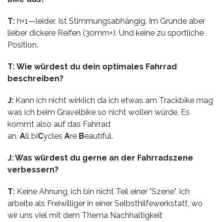
T:
n+1—leider. Ist Stimmungsabhängig. Im Grunde aber
lieber dickere Reifen (30mm+). Und keine zu sportliche
Position.
T: Wie würdest du dein optimales Fahrrad
beschreiben?
J:
Kann ich nicht wirklich da ich etwas am Trackbike mag
was ich beim Gravelbike so nicht wollen würde. Es
kommt also auf das Fahrrad
an.
A
ll bi
C
ycles
A
re
B
eautiful.
J: Was würdest du gerne an der Fahrradszene
verbessern?
T:
Keine Ahnung, ich bin nicht Teil einer "Szene". Ich
arbeite als Freiwilliger in einer Selbsthilfewerkstatt, wo
wir uns viel mit dem Thema Nachhaltigkeit